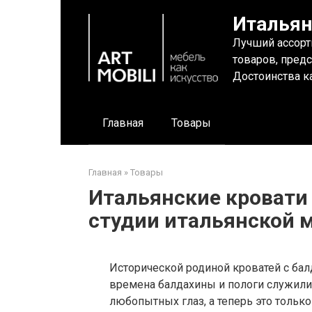
Перейти
Итальян
к
контенту
Лучший ассорт
товаров, пред
Достоинства ка
Главная
Товары
Главная
»
Товары
Итальянские кровати 
студии итальянской м
Исторической родиной кроватей с бал
времена балдахины и пологи служили 
любопытных глаз, а теперь это толь