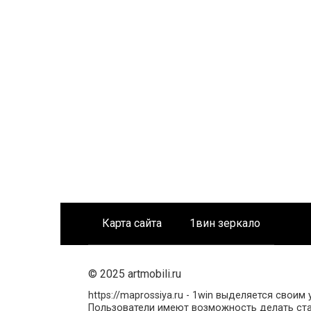
Карта сайта
1вин зеркало
© 2025 artmobili.ru
https://maprossiya.ru - 1win выделяется сво
Пользователи имеют возможность делать ставк