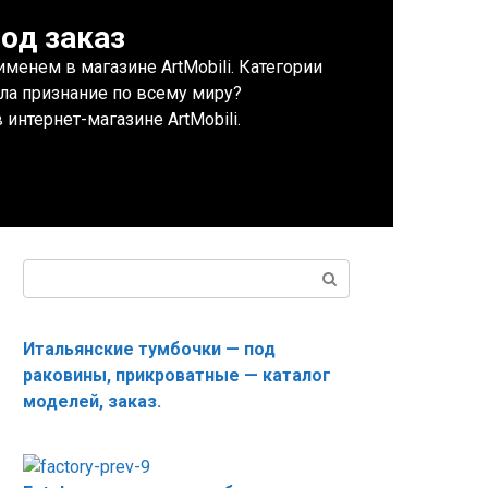
од заказ
енем в магазине ArtMobili. Категории
ла признание по всему миру?
интернет-магазине ArtMobili.
Поиск:
Итальянские тумбочки — под
раковины, прикроватные — каталог
моделей, заказ.