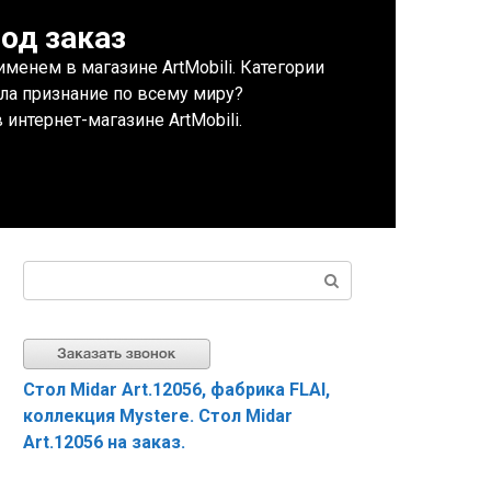
од заказ
енем в магазине ArtMobili. Категории
ла признание по всему миру?
интернет-магазине ArtMobili.
Поиск:
Стол Midar Art.12056, фабрика FLAI,
коллекция Mystere. Стол Midar
Art.12056 на заказ.