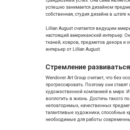
грандиозный успех. Она сама являет
успешно занимается дизайном предме
собственная, студия дизайна в штате
Lillian August считается ведущим ам
настоящий американский интерьер. Он
тканей, ковров, предметов декора и о
интерьер от Lillian August.
Стремление развиватьс
Wendover Art Group считает, что без 
прогрессировать. Поэтому они ставят
художественной компанией в мире. И 
воплотить в жизнь. Достичь такого 
неповторимых, качественных предмет
талантливые художники, способные к
необходимые для работы современны