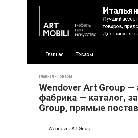
Перейти
Итальян
к
контенту
Лучший ассорт
товаров, пред
Достоинства ка
Главная
Товары
Главная
»
Товары
Wendover Art Group —
фабрика — каталог, з
Group, прямые постав
Wendover Art Group