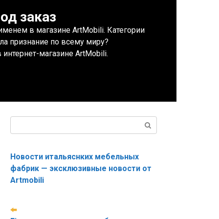
од заказ
енем в магазине ArtMobili. Категории
ла признание по всему миру?
интернет-магазине ArtMobili.
Поиск:
Новости итальяснких мебельных
фабрик — эксклюзивные новости от
Artmobili