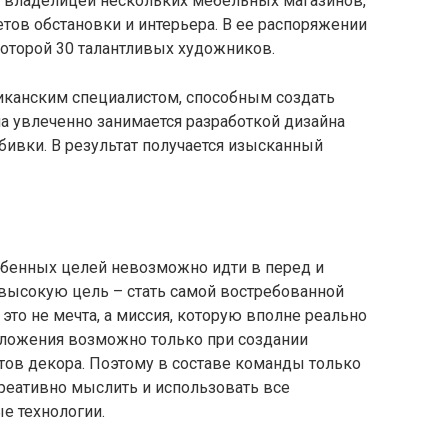
ся владелицей нескольких мебельных магазинов,
тов обстановки и интерьера. В ее распоряжении
 которой 30 талантливых художников.
ериканским специалистом, способным создать
а увлеченно занимается разработкой дизайна
бивки. В результат получается изысканный
я
особенных целей невозможно идти в перед и
 высокую цель – стать самой востребованной
это не мечта, а миссия, которую вполне реально
положения возможно только при создании
ов декора. Поэтому в составе команды только
реативно мыслить и использовать все
е технологии.